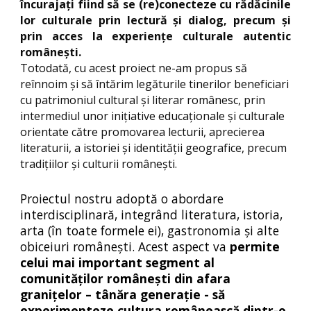
încurajați fiind să se (re)conecteze cu rădăcinile
lor culturale prin lectură și dialog, precum și
prin
acces la experiențe culturale autentic
românești.
Totodată, cu acest proiect ne-am propus să
reînnoim și să întărim legăturile tinerilor beneficiari
cu patrimoniul cultural și literar românesc, prin
intermediul unor inițiative educaționale și culturale
orientate către promovarea lecturii, aprecierea
literaturii, a istoriei și identității geografice, precum
tradițiilor și culturii românești.
Proiectul no
stru adoptă o abordare
interdisciplinară, integrând literatura, istoria,
arta (în toate formele ei), gastronomia și alte
obiceiuri românești. Acest aspect va
permite
celui
mai important segment al
comunităților românești din afara
granițelor
– tânăra generație
-
să
experimenteze cultura românească dintr-o