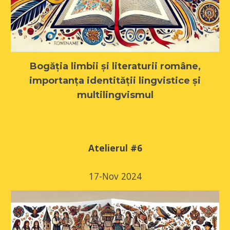
Bogăția limbii și literaturii române,
importanța identității lingvistice și
multilingvismul
Atelierul #
6
1
7
-
Nov
2024