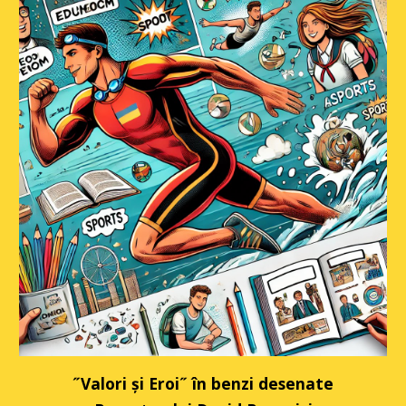
˝Valori și Eroi˝ în benzi desenate