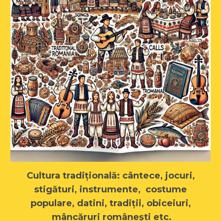
Cultura tradițională: cântece, jocuri,
stigături, instrumente, costume
populare, datini, t
radiții
,
obiceiuri
,
mâncăruri românești
etc.