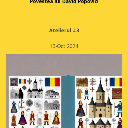
Povestea lui David Popovici
Atelierul #
3
13
-
Oct
2024